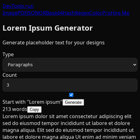
DevTools
.run
Image
PDF
JSON
QR
Base64
Hash
Regex
Color
Pro
Hire Me
Lorem Ipsum Generator
Generate placeholder text for your designs
Type
Count
Start with "Lorem ipsum"
Generate
213
words
Copy
Lorem ipsum dolor sit amet consectetur adipiscing elit
sed do eiusmod tempor incididunt ut labore et dolore
magna aliqua. Elit sed do eiusmod tempor incididunt ut
labore et dolore magna aliqua Ut enim ad minim veniam